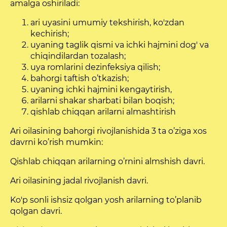
amalga oshiriladi:
ari uyasini umumiy tekshirish, ko'zdan
kechirish;
uyaning taglik qismi va ichki hajmini dog' va
chiqindilardan tozalash;
uya romlarini dezinfeksiya qilish;
bahorgi taftish o’tkazish;
uyaning ichki hajmini kengaytirish,
arilarni shakar sharbati bilan boqish;
qishlab chiqqan arilarni almashtirish
Ari oilasining bahorgi rivojlanishida 3 ta o’ziga xos
davrni ko’rish mumkin:
Qishlab chiqqan arilarning o’rnini almshish davri.
Ari oilasining jadal rivojlanish davri.
Ko'p sonli ishsiz qolgan yosh arilarning to’planib
qolgan davri.