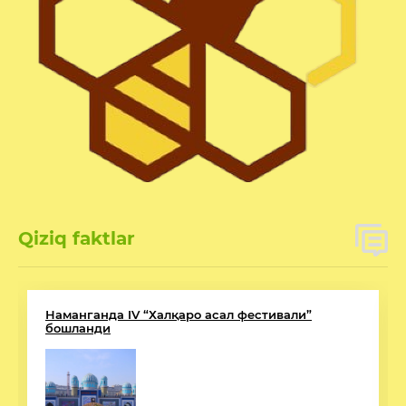
Qiziq faktlar
Наманганда IV “Халқаро асал фестивали”
бошланди