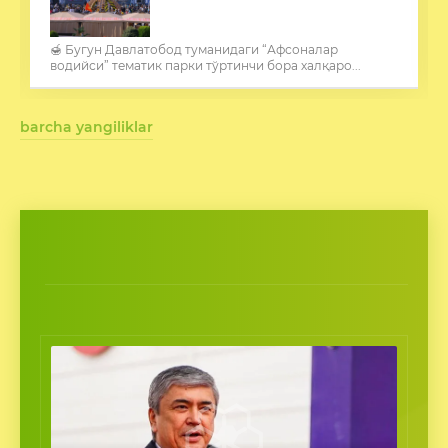
🍯 Бугун Давлатобод туманидаги “Афсоналар
водийси” тематик парки тўртинчи бора халқаро...
barcha yangiliklar