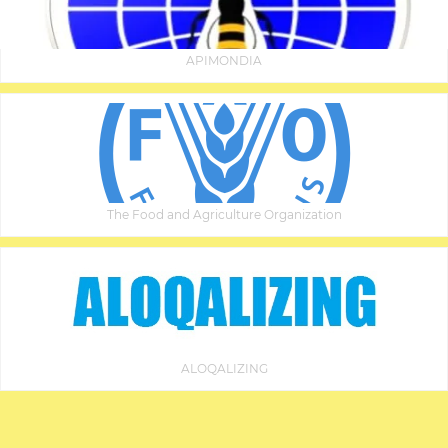
APIMONDIA
The Food and Agriculture Organization
ALOQALIZING