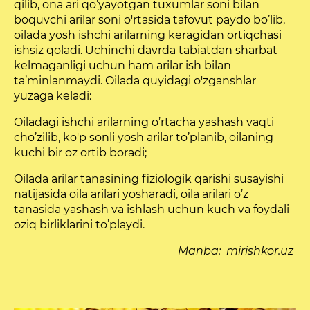
qilib, ona ari qo’yayotgan tuxumlar soni bilan
boquvchi arilar soni o'rtasida tafovut paydo bo’lib,
oilada yosh ishchi arilarning keragidan ortiqchasi
ishsiz qoladi. Uchinchi davrda tabiatdan sharbat
kelmaganligi uchun ham arilar ish bilan
ta’minlanmaydi. Oilada quyidagi o'zganshlar
yuzaga keladi:
Oiladagi ishchi arilarning o’rtacha yashash vaqti
cho’zilib, ko'p sonli yosh arilar to’planib, oilaning
kuchi bir oz ortib boradi;
Oilada arilar tanasining fiziologik qarishi susayishi
natijasida oila arilari yosharadi, oila arilari o’z
tanasida yashash va ishlash uchun kuch va foydali
oziq birliklarini to’playdi.
Manba: mirishkor.uz