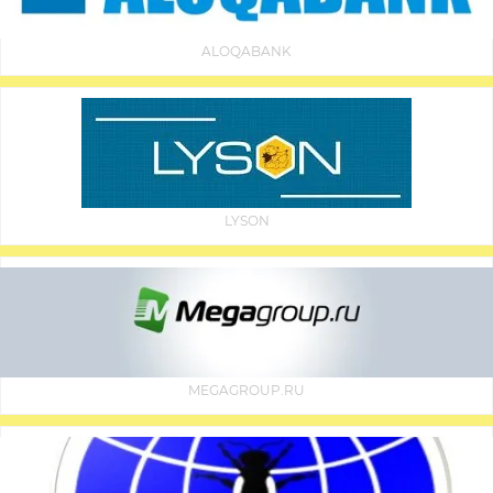
ALOQABANK
LYSON
MEGAGROUP.RU