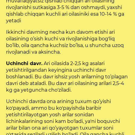
muvaffaqiyatsiz qishlab chiqqan ari oilasining
rivojlanishi sutkasiga 3-5 % dan oshmaydi, yaxshi
qishlab chiqqan kuchli ari oilasiniki esa 10-14 % ga
yetadi
Ikkinchi davrning necha kun davom etishi ari
oilasining o’sish kuchi va rivojlanishiga bog'liq
bo’lib, oila qancha kuchsiz bo’lsa, u shuncha uzoq
rivojlanadi va aksincha.
Uchinchi davr.
Ari oilasida 2-2,5 kg asalari
yetishtirilgandan keyingina uchinchi davr
boshlanadi. Bu davr ishsiz yosh arilarning to’plagan
davri deb ataladi. Bu davr ari oilasining arilari 2,5-4
kg ga yetguncha cho'ziladi.
Uchinchi davrda ona arining tuxum qo’yishi
ko'payadi, ammo bu ko'payishda baribir
yetishtirilayotgan yosh arilar sonidan
lichinkalarining soni kam bo'ladi, ya'ni boquvchi
arilar bilan ona ari qo’yayotgan tuxumlar soni
o'rtasida sezilarli uzilish bo‘ladi. Oila qancha kuchli