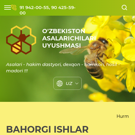
91 942-00-55, 90 425-59-
00
O'ZBEKISTON
ASALARICHILARI
UYUSHMASI
Asalari - hakim dastyori, dexqon - hamkori, hosil -
madori !!!
UZ
Hurmatli asalarichilar v
BAHORGI ISHLAR