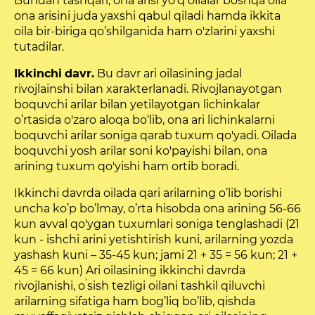
Bundan tashqari, ona arisi yo’q oilalar boshqa oila
ona arisini juda yaxshi qabul qiladi hamda ikkita
oila bir-biriga qo’shilganida ham o'zlarini yaxshi
tutadilar.
Ikkinchi
davr.
Bu davr ari oilasining jadal
rivojlainshi bilan xarakterlanadi. Rivojlanayotgan
boquvchi arilar bilan yetilayotgan lichinkalar
o’rtasida o'zaro aloqa bo‘lib, ona ari lichinkalarni
boquvchi arilar soniga qarab tuxum qo'yadi. Oilada
boquvchi yosh arilar soni ko'payishi bilan, ona
arining tuxum qo'yishi ham ortib boradi.
Ikkinchi davrda oilada qari arilarning o’lib borishi
uncha ko’p bo’lmay, o’rta hisobda ona arining 56-66
kun avval qo'ygan tuxumlari soniga tenglashadi (21
kun - ishchi arini yetishtirish kuni, arilarning yozda
yashash kuni – 35-45 kun; jami 21 + 35 = 56 kun; 21 +
45 = 66 kun) Ari oilasining ikkinchi davrda
’
rivojlanishi, o
sish tezligi oilani tashkil qiluvchi
arilarning sifatiga ham bog’liq bo’lib, qishda