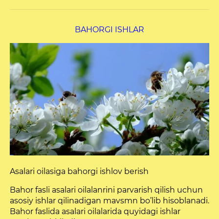
BAHORGI ISHLAR
Asalari oilasiga bahorgi ishlov berish
Bahor fasli asalari oilalanrini parvarish qilish uchun
asosiy ishlar qilinadigan mavsmn bo’lib hisoblanadi.
Bahor faslida asalari oilalarida quyidagi ishlar