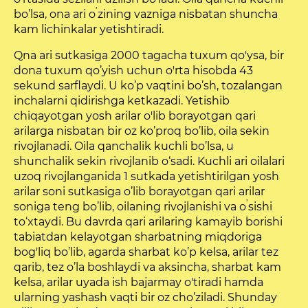
’
bo’lsa, ona ari o
zining vazniga nisbatan shuncha
kam lichinkalar yetishtiradi.
Qna ari sutkasiga 2000 tagacha tuxum qo'ysa, bir
dona tuxum qo’yish uchun o'rta hisobda 43
sekund sarflaydi. U ko’p vaqtini bo’sh, tozalangan
inchalarni qidirishga ketkazadi. Yetishib
chiqayotgan yosh arilar o'lib borayotgan qari
arilarga nisbatan bir oz ko’proq bo’lib, oila sekin
rivojlanadi. Oila qanchalik kuchli bo’lsa, u
shunchalik sekin rivojlanib o‘sadi. Kuchli ari oilalari
uzoq rivojlanganida 1 sutkada yetishtirilgan yosh
arilar soni sutkasiga o’lib borayotgan qari arilar
’
soniga teng bo’lib, oilaning rivojlanishi va o
sishi
to‘xtaydi. Bu davrda qari arilaring kamayib borishi
tabiatdan kelayotgan sharbatning miqdoriga
bog'liq bo’lib, agarda sharbat ko’p kelsa, arilar tez
qarib, tez o’la boshlaydi va aksincha, sharbat kam
kelsa, arilar uyada ish bajarmay o'tiradi hamda
ularning yashash vaqti bir oz cho’ziladi. Shunday