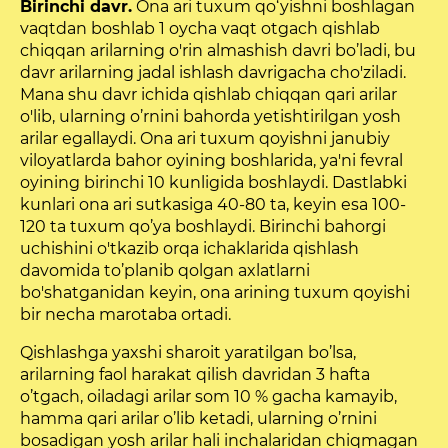
Birinchi davr.
Ona ari tuxum qo‘yishni boshlagan
vaqtdan boshlab 1 oycha vaqt otgach qishlab
chiqqan arilarning o'rin al­mashish davri bo’ladi, bu
davr arilarning jadal ishlash davrigacha cho'ziladi.
Mana shu davr ichida qishlab chiqqan qari arilar
o'lib, ularning o’rnini bahorda yetishtirilgan yosh
arilar egallaydi. Ona ari tuxum qoyishni janubiy
viloyatlarda bahor oyining boshlarida, ya'ni fevral
oyining birinchi 10 kunligida boshlaydi. Dastlabki
kunlari ona ari sutkasiga 40-80 ta, keyin esa 100-
120 ta tuxum qo’ya boshlaydi. Birinchi bahorgi
uchishini o'tkazib orqa ichaklarida qishlash
davomida to’planib qolgan axlatlarni
bo'shatganidan keyin, ona arining tuxum qoyishi
bir necha marotaba ortadi.
Qishlashga yaxshi sharoit yaratilgan bo’lsa,
arilarning faol harakat qilish davridan 3 hafta
o’tgach, oiladagi arilar som 10 % gacha kamayib,
hamma qari arilar o’lib ketadi, ularning o’rnini
bosadigan yosh arilar hali inchalaridan chiqmagan