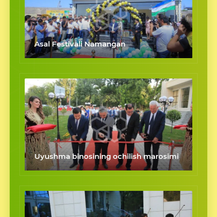
Asal Festivali Namangan
Uyushma binosining ochilish marosimi