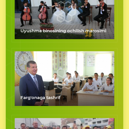
Uyushma binosining ochilish marosimi
Farg'onaga tashrif