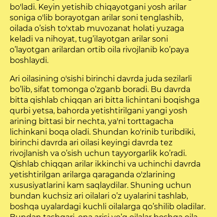
bo'ladi. Keyin yetishib chiqayotgani yosh arilar
soniga o'lib borayotgan arilar soni tenglashib,
oilada o’sish to'xtab muvozanat holati yuzaga
keladi va nihoyat, tug’ilayotgan arilar soni
o’layotgan arilardan ortib oila rivojlanib ko’paya
boshlaydi.
Ari oilasining o'sishi birinchi davrda juda sezilarli
bo’lib, sifat tomonga o’zganb boradi. Bu davrda
bitta qishlab chiqqan ari bitta lichintani boqishga
qurbi yetsa, bahorda yetishtirilgani yangi yosh
arining bittasi bir nechta, ya'ni torttagacha
lichinkani boqa oladi. Shundan ko'rinib turibdiki,
birinchi davrda ari oilasi keyingi davrda tez
rivojlanish va o’sish uchun tayyorgarlik ko’radi.
Qishlab chiqqan arilar ikkinchi va uchinchi davrda
yetishtirilgan arilarga qaraganda o'zlarining
xususiyatlarini kam saqlaydilar. Shuning uchun
bundan kuchsiz ari oilalari o’z uyalarini tashlab,
boshqa uyalardagi kuchli oilalarga qo’shilib oladilar.