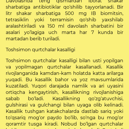
Davolashda teng qismlardan iborat shakar
sharbati­ga antibiotiklar qo‘shilib tayyorlanadi. Bir
litr shakar sharbatiga 500 mg IB biomitsin,
tetrasiklin yoki terramisin qo‘shib yaxshilab
aralashtiriladi va 150 ml davo­lash sharbatini bir
asalari yo‘lagiga uch marta har 7 kunda bir
martadan berib turiladi.
Toshsimon qurtchalar kasalligi
Toshsimon qurtchalar kasalligi bilan usti yopilgan
va yopilmagan qurtchalar kasallanadi. Kasallik
rivojlanganida kamdan-kam holatda katta arilarga
yuqadi. Bu kasal­lik bahor va yoz mavsumlarida
kuzatiladi. Yuqori darajada namlik va ari uyasini
ortiqcha kengaytirish, kasallikning rivojlanishiga
sabab bo‘ladi. Kasallikning qo‘zg‘atuvchisi,
gulshirasi va gulchangi bilan uyaga olib kelinadi.
Kasal­lik tushgan katakchalarda dastlab sariq yoki
to‘qsariq mog‘or paydo bo‘lib, so‘nga bu mog‘or
qoramtir tusga kiradi. Nobud bo‘lgan qurtchalar