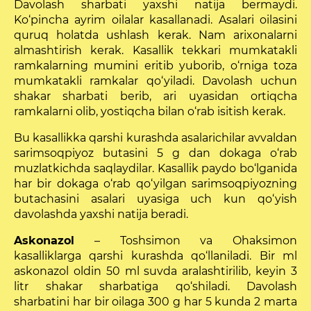
Davolash sharbati yaxshi natija bermaydi.
Ko‘pincha ayrim oilalar kasallanadi. Asalari oilasini
quruq holatda ushlash kerak. Nam arixonalarni
almashtirish kerak. Kasallik tekkari mumkatakli
ramkalar­ning mumini eritib yuborib, o‘rniga toza
mumkatakli ramkalar qo‘yiladi. Davolash uchun
shakar sharbati berib, ari uyasidan ortiqcha
ramkalarni olib, yostiqcha bilan o‘rab isitish kerak.
Bu kasallikka qarshi kurashda asalarichilar avvaldan
sarimsoqpiyoz butasini 5 g dan dokaga o‘rab
muzlatkichda saqlaydilar. Kasallik paydo bo‘lganida
har bir dokaga o‘rab qo‘yilgan sarimsoqpiyozning
butachasini asalari uyasiga uch kun qo‘yish
davolashda yaxshi natija beradi.
Askonazol
– Toshsimon va Ohaksimon
kasalliklarga qarshi kurashda qo‘llaniladi. Bir ml
askonazol oldin 50 ml suvda aralashtirilib, keyin 3
litr shakar sharbatiga qo‘shiladi. Davolash
sharbatini har bir oilaga 300 g har 5 kunda 2 marta