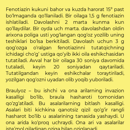
Fenotiazin kukuni bahor va kuzda harorat 15° past
bo‘lmaganda qo‘llaniladi. Bir oilaga 1,5 g fenotiazin
ishlatiladi. Davolashni 2 marta kunma kun
qo‘llaydilar. Bir oyda uch marta. davolashdan oldin
arixona poliga usti yog‘langan qog‘oz yozilib uning
teshiklari bo‘lsa berkitiladi. Davolash uchun 3 g
qog‘ozga o‘ralgan fenotiazinni tutatqichning
ichidagi cho‘g‘ ustiga qo‘yib ikki oila eshik­chasidan
tutatiladi. Avval har bir oilaga 30 soniya davomida
tutaladi, keyin 20 soniyadan qaytariladi.
Tutatilgandan keyin eshikchalar toraytiriladi,
yozilgan qog‘ozni uyadan olib yoqib yuboriladi.
Braulyoz – bu ishchi va ona arilar­ning invazion
kasalligi bo‘lib, braula hasharoti tomonidan
qo‘zg‘atiladi. Bu asalarilarning bitlash kasalligi.
Asalari biti kichkina qanotsiz qizil qo‘g‘ir rangli
hasharot bo‘lib u asala­rining tanasida yashaydi. U
ona arida ko‘proq uchraydi. Ona ari va asalarilar
iste’mol qiladigan oziqa bilan oziqlanadi.