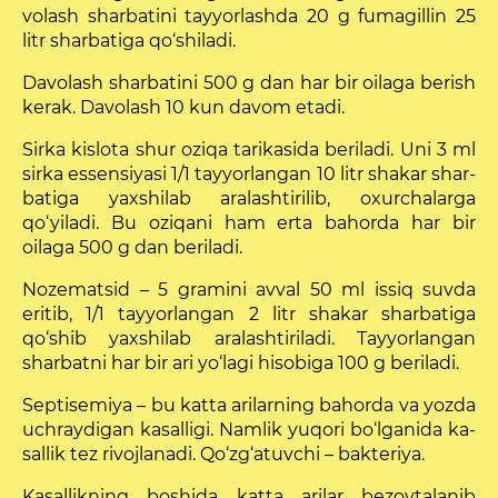
volash sharbatini tayyorlashda 20 g fumagillin 25
litr sharbatiga qo‘shiladi.
Davolash sharbatini 500 g dan har bir oilaga berish
kerak. Davolash 10 kun davom etadi.
Sirka kislota shur oziqa tarikasida beriladi. Uni 3 ml
sirka essensiyasi 1/1 tayyorlangan 10 litr shakar shar­
batiga yaxshilab aralashtirilib, oxurchalarga
qo‘yiladi. Bu oziqani ham erta bahorda har bir
oilaga 500 g dan be­riladi.
Nozematsid – 5 gramini avval 50 ml issiq suvda
eritib, 1/1 tayyorlangan 2 litr shakar sharbatiga
qo‘shib yaxshi­lab aralashtiriladi. Tayyorlangan
sharbatni har bir ari yo‘lagi hisobiga 100 g beriladi.
Septisemiya – bu katta arilarning bahorda va yozda
uchraydigan kasalligi. Namlik yuqori bo‘lganida ka­
sallik tez rivojlanadi. Qo‘zg‘atuvchi – bakteriya.
Kasallikning boshida katta arilar bezovtalanib