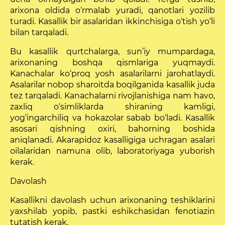
arixona oldida o‘rmalab yuradi, qanotlari yozilib
turadi. Kasallik bir asalaridan ikkinchisiga o‘tish yo‘li
bilan tarqaladi.
Bu kasallik qurtchalarga, sun’iy mumpardaga,
arixona­ning boshqa qismlariga yuqmaydi.
Kanachalar ko‘proq yosh asalarilarni jarohatlaydi.
Asalarilar nobop sharoitda boqilganida kasallik juda
tez tarqaladi. Kanachalarni rivojlanishiga nam havo,
zaxliq o‘simliklarda shiraning kamligi,
yog‘ingarchiliq va hokazolar sabab bo‘ladi. Kasallik
asosari qishning oxiri, bahorning boshida
aniqlanadi. Akarapidoz kasalligiga uchragan asal­ari
oilalaridan namuna olib, laboratoriyaga yuborish
kerak.
Davolash
Kasallikni davolash uchun arixonaning teshiklarini
yaxshilab yopib, pastki eshikchasidan fenotiazin
tutatish kerak.