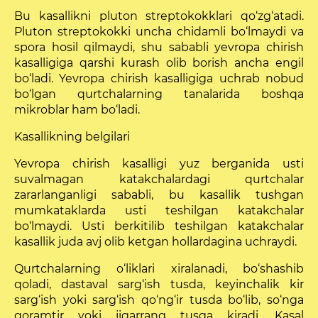
Bu kasallikni pluton streptokokklari qo‘zg‘atadi.
Pluton streptokokki uncha chidamli bo‘lmaydi va
spora hosil qilmaydi, shu sababli yevropa chirish
kasalligiga qarshi kurash olib borish ancha engil
bo‘ladi. Yevropa chi­rish kasalligiga uchrab nobud
bo‘lgan qurtchalarning tanalarida boshqa
mikroblar ham bo‘ladi.
Kasallikning belgilari
Yevropa chirish kasalligi yuz berganida usti
suvalmagan katakchalardagi qurtchalar
zararlanganligi sabab­li, bu kasallik tushgan
mumkataklarda usti teshilgan katakchalar
bo‘lmaydi. Usti berkitilib teshilgan ka­takchalar
kasallik juda avj olib ketgan hollardagina uchraydi.
Qurtchalarning o‘liklari xiralanadi, bo‘shashib
qoladi, dastaval sarg‘ish tusda, keyinchalik kir
sarg‘ish yoki sarg‘ish qo‘ng‘ir tusda bo‘lib, so‘nga
qoramtir yoki jigarrang tusga kiradi. Kasal