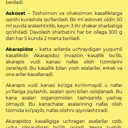
beriladi.
Askovet
– Toshsimon va ohaksimon kasalliklarga
qarshi kurashda qo‘llaniladi. Bir ml askovet oldin 50
ml suvda aralashtirilib, keyin 3 litr shakar sharbatiga
qo‘shiladi. Davolash sharbatini har bir oilaga 300 g
dan har 5 kunda 2 marta beriladi.
Akarapidoz
– katta arilarda uchraydigan yuqumli
kasallikdir. Akarapidoz invazion kasallik bo‘lib,
akarapis vudi kanasi nafas olish tizimlarini
zararlaydi. Bu kasallik bilan yosh asalarilar, erkak va
ona arilar kasallanadi.
Akarapis vudi kanasi ko‘zga ko‘rinmaydi u nafas
yo‘llariga joylashib, asalari qoni bilan oziqlanadi. Bu
kana asalari organizmidan tashqarida yashay
olmaydi. Bu kanachalar asalarining nafas olish
tizimida ko‘payib, nafas olishni qiyinlashtiradi.
Akarapidoz kasalligiga uchragan asalarilar ozib,
ucha olmaydigan bo‘lib qoladi. Yerga tushib,