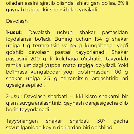
oiladan asalni ajratib olishda ishlatilgan bo‘lsa, 2% li
qaynab turgan kir sodasi bilan yuviladi.
Davolash
1-usul:
Davolash uchun shakar pastasidan
foydalansa bo‘ladi. Buning uchun 154 g shakar
uniga 1 g terramitsin va 45 g kungaboqar yog‘i
qo‘shib davolash pastasi tayyorlanadi. Shakar
pastasini 200 g li kulchaga o‘xshatib tayyorlab
ramka ustidagi yupqa mato tagiga qo‘yiladi. Yoki
bo‘lmasa kungaboqar yog‘i qo‘shmasdan 100 g
shakar uniga 2,5 g terramitsin aralashtirib ari
uyasiga sepiladi.
2-usul: Davolash sharbati – ikki kism shakarni bir
qism suvga aralashtirib, qaynash darajasigacha olib
borib tayyorlanadi.
Tayyorlangan shakar sharbati 30° gacha
sovutilganidan keyin dorilardan biri qo‘shiladi.