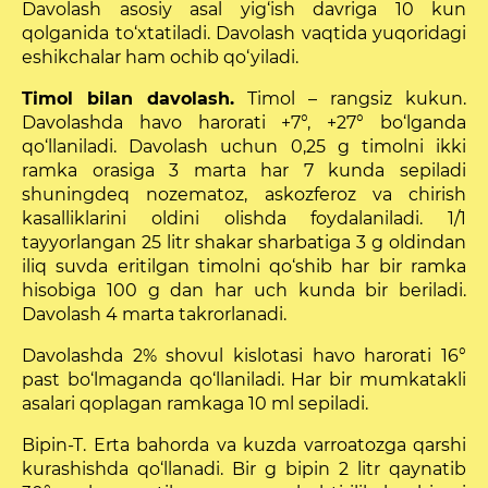
Davolash asosiy asal yig‘ish davriga 10 kun
qolganida to‘xtatiladi. Davolash vaqtida yuqoridagi
eshikchalar ham ochib qo‘yiladi.
Timol bilan davolash.
Timol – rangsiz kukun.
Davo­lashda havo harorati +7°, +27° bo‘lganda
qo‘llaniladi. Da­volash uchun 0,25 g timolni ikki
ramka orasiga 3 marta har 7 kunda sepiladi
shuningdeq nozematoz, askozferoz va chirish
kasalliklarini oldini olishda foydalaniladi. 1/1
tayyorlangan 25 litr shakar sharbatiga 3 g oldindan
iliq suvda eritilgan timolni qo‘shib har bir ramka
hisobiga 100 g dan har uch kunda bir beriladi.
Davolash 4 marta takrorlanadi.
Davolashda 2% shovul kislotasi havo harorati 16°
past bo‘lmaganda qo‘llaniladi. Har bir mumkatakli
asalari qoplagan ramkaga 10 ml sepiladi.
Bipin-T. Erta bahorda va kuzda varroatozga qarshi
kurashishda qo‘llanadi. Bir g bipin 2 litr qaynatib