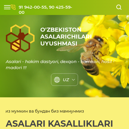
91 942-00-55, 90 425-59-
00
O'ZBEKISTON
ASALARICHILARI
UYUSHMASI
Asalari - hakim dastyori, dexqon - hamkori, hosil -
madori !!!
UZ
умкин ва бундан биз мамнунмиз
ASALARI KASALLIKLARI