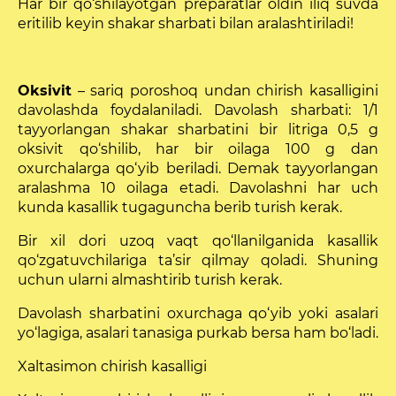
Har bir qo‘shilayotgan preparatlar oldin iliq suvda
eritilib keyin shakar sharbati bilan aralashtiriladi!
Oksivit
– sariq poroshoq undan chirish kasalligini
davolashda foydalaniladi. Davolash sharbati: 1/1
tayyorlangan shakar sharbatini bir litriga 0,5 g
oksivit qo‘shilib, har bir oilaga 100 g dan
oxurchalarga qo‘yib be­riladi. Demak tayyorlangan
aralashma 10 oilaga etadi. Davolashni har uch
kunda kasallik tugaguncha berib turish kerak.
Bir xil dori uzoq vaqt qo‘llanilganida kasallik
qo‘zgatuvchilariga ta’sir qilmay qoladi. Shuning
uchun ular­ni almashtirib turish kerak.
Davolash sharbatini oxurchaga qo‘yib yoki asalari
yo‘la­giga, asalari tanasiga purkab bersa ham bo‘ladi.
Xaltasimon chirish kasalligi