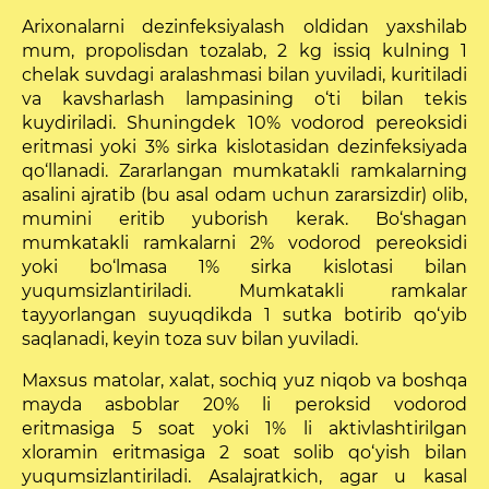
Arixonalarni dezinfeksiyalash oldidan yaxshilab
mum, propolisdan tozalab, 2 kg issiq kulning 1
chelak suvdagi aralashmasi bilan yuviladi, kuritiladi
va kavsharlash lampasining o‘ti bilan tekis
kuydiriladi. Shuningdek 10% vodorod pereoksidi
eritmasi yoki 3% sirka kislotasidan dezinfeksiyada
qo‘llanadi. Zarar­langan mumkatakli ramkalarning
asalini ajratib (bu asal odam uchun zararsizdir) olib,
mumini eritib yuborish kerak. Bo‘shagan
mumkatakli ramkalarni 2% vodo­rod pereoksidi
yoki bo‘lmasa 1% sirka kislotasi bilan
yuqumsizlantiriladi. Mumkatakli ramkalar
tayyorlangan suyuqdikda 1 sutka botirib qo‘yib
saqlanadi, keyin toza suv bilan yuviladi.
Maxsus matolar, xalat, sochiq yuz niqob va boshqa
mayda asboblar 20% li peroksid vodorod
eritmasiga 5 soat yoki 1% li aktivlashtirilgan
xloramin eritmasiga 2 soat solib qo‘yish bilan
yuqumsizlantiriladi. Asalajratkich, agar u kasal