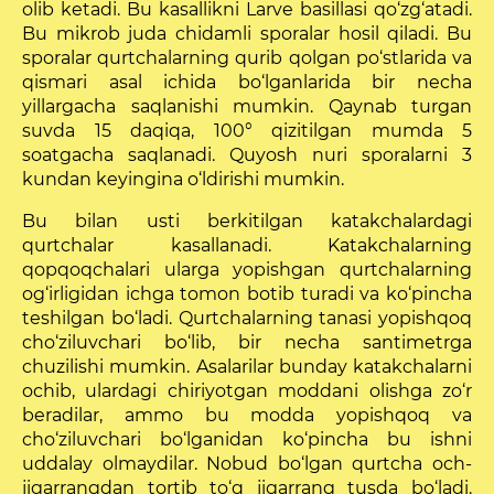
olib ketadi. Bu kasallikni Larve basillasi qo‘zg‘atadi.
Bu mikrob juda chidamli sporalar hosil qiladi. Bu
sporalar qurtchalarning qurib qolgan po‘stlarida va
qismari asal ichida bo‘lganlarida bir necha
yillargacha saqlanishi mumkin. Qaynab turgan
suvda 15 daqiqa, 100° qizitilgan mumda 5
soatgacha saqlanadi. Quyosh nuri sporalarni 3
kundan keyingina o‘ldirishi mumkin.
Bu bilan usti berkitilgan katakchalardagi
qurtchalar kasallanadi. Katakchalarning
qopqoqchalari ularga yopishgan qurtchalarning
og‘irligidan ichga tomon botib turadi va ko‘pincha
teshilgan bo‘ladi. Qurtchalarning tanasi yopishqoq
cho‘ziluvchari bo‘lib, bir necha santimetrga
chuzilishi mumkin. Asalarilar bunday katakchalarni
ochib, ulardagi chiriyotgan moddani olishga zo‘r
beradilar, ammo bu modda yopishqoq va
cho‘ziluvchari bo‘lganidan ko‘pincha bu ishni
uddalay olmaydilar. Nobud bo‘lgan qurtcha och-
jigarrangdan tortib to‘q jigarrang tus­da bo‘ladi.