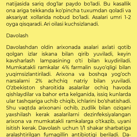
natijasida sariq dog‘lar paydo bo‘ladi. Bu kasallik
ona ariga tekkanda ko‘pincha tuxumdan qoladi va
aksariyat xollarida nobud bo‘ladi. Asalari umri 1-2
oyga qisqaradi. Ari oilasi kuchsizlanadi.
Davolash
Davolashdan oldin arixonada asalari axlati qotib
qolgan izlar iskana bilan qirib yuviladi, keyin
kavsharlash lampasining o‘ti bilan kuydiriladi.
Mumka­takli ramkalar 4% farmalin suyo‘qligi bilan
yuqimsizlantiriladi. Arixona va boshqa yog‘och
narsalarni 2% achchiq natriy bilan yuviladi.
O‘zbekiston sharoitida asalarilar ochiq havoda
qishlaydilar va bahor erta kelganida, issiq kunlarda
ular tashqariga uchib chiqib, ichlarini bo‘shatishadi.
Shu vaqtda arixonani ochib, zudlik bilan oziqani
yaxshilash kerak asalarilarni dezinfeksiyalangan
arixona va mumkatakli ramkalarga o‘tkazib, uyani
isitish kerak. Davolash uchun 1/1 shakar sharbatiga
aralashtirilgan fumagillin antibiotigi beriladi. Da­