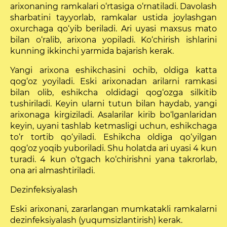
arixonaning ramkalari o‘rtasiga o‘rnatiladi. Davolash
sharbatini tayyorlab, ramkalar ustida joylashgan
oxurchaga qo‘yib beriladi. Ari uyasi maxsus mato
bilan o‘ralib, arixona yopiladi. Ko‘chirish ishlarini
kunning ikkinchi yarmida bajarish kerak.
Yangi arixona eshikchasini ochib, oldiga katta
qog‘oz yoyiladi. Eski arixonadan arilarni ramkasi
bilan olib, eshikcha oldidagi qog‘ozga silkitib
tushiriladi. Keyin ularni tutun bilan haydab, yangi
arixona­ga kirgiziladi. Asalarilar kirib bo‘lganlaridan
ke­yin, uyani tashlab ketmasligi uchun, eshikchaga
to‘r tortib qo‘yiladi. Eshikcha oldiga qo‘yilgan
qog‘oz yoqib yuboriladi. Shu holatda ari uyasi 4 kun
turadi. 4 kun o‘tgach ko‘chirishni yana takrorlab,
ona ari almashtiriladi.
Dezinfeksiyalash
Eski arixonani, zararlangan mumkatakli ramkalarni
dezinfeksiyalash (yuqumsizlantirish) kerak.