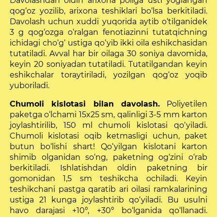
Davolashdan oldin arixona poliga usti yoglangan
qog‘oz yozilib, arixo­na teshiklari bo‘lsa berkitiladi.
Davolash uchun xuddi yuqorida aytib o‘tilganidek
3 g qog‘ozga o‘ralgan fenotiazinni tutatqichning
ichidagi cho‘g‘ ustiga qo‘yib ikki oila eshikchasidan
tutatiladi. Avval har bir oilaga 30 soniya davomida,
keyin 20 soniyadan tutatiladi. Tutatilgandan keyin
eshikchalar toraytiriladi, yozilgan qog‘oz yoqib
yuboriladi.
Chumoli kislotasi bilan davolash.
Poliyetilen
paketga o‘lchami 15x25 sm, qalinligi 3-5 mm karton
joylashtirilib, 150 ml chumoli kislotasi qo‘yiladi.
Chumoli kislotasi oqib ketmasligi uchun, paket
butun bo‘lishi shart! Qo‘yilgan kislotani karton
shimib olganidan so‘ng, paketning og‘zini o‘rab
berkitiladi. Ishlatishdan oldin paketning bir
gomonidan 1,5 sm teshikcha ochiladi. Ke­yin
teshikchani pastga qaratib ari oilasi ramkalarining
ustiga 21 kunga joylashtirib qo‘yiladi. Bu usulni
havo darajasi +10°, +30° bo‘lganida qo‘llanadi.