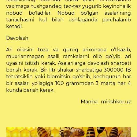
vaximaga tushgandeq tez-tez yugurib keyinchalik
nobud bo‘ladilar. Nobud bo‘lgan asalarining
tanachasini kul bilan ushlaganda parchalanib
ketadi.
Davolash
Ari oilasini toza va quruq arixonaga o‘tkazib,
muxrlanmagan asalli ramkalarni olib qo‘yib, ari
uyasini isitish kerak. Asalarilarga davolash sharbati
berish ke­rak. Bir litr shakar sharbatiga 300000 IB
tetratsiklin yoki biomitsin qo‘shib, kechqurun har
bir asalari yo‘lagiga 100 grammdan 3 marta har 4
kunda berish kerak.
Manba: mirishkor.uz