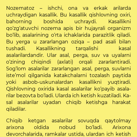
Nozematoz – ishchi, ona va erkak arilarda
uchraydigan kasallik. Bu kasallik qishlovning oxiri,
bahorning boshida uchraydi. Kasallikni
qo‘zg‘atuvchi nozema apis bir hujayrali organizm
bo‘lib, asalarining o‘rta ichaklarida parazitlik qiladi.
Bu yerga u zararlangan oziqa – pad asali bilan
tushadi. Kasallikning tarqalishi kasal
asalarilardandir. Ular asal, perga, suv va uyalarni
o‘zining chiqindi (axlati) orqali zararlantiradi.
Sog‘lom asalarilar zararlangan asal, per­ga, suvlarni
iste’mol qilganida katakchalarni tozalash paytida
yoki asbob-uskunalardan kasallikni yuqtiradi.
Qishlovning oxirida kasal asalarilar ko‘payib asala­
rilar bezovta bo‘ladi. Ularda ich ketish kuzatiladi. Ka­
sal asalarilar uyadan chiqib ketishga harakat
qiladilar.
Chiqib ketgan asalarilar sovuqda qaytolmay
arixona oldida nobud bo‘ladi. Arixona
devorchalarida, ramka­lar ustida, ulardan ich ketish