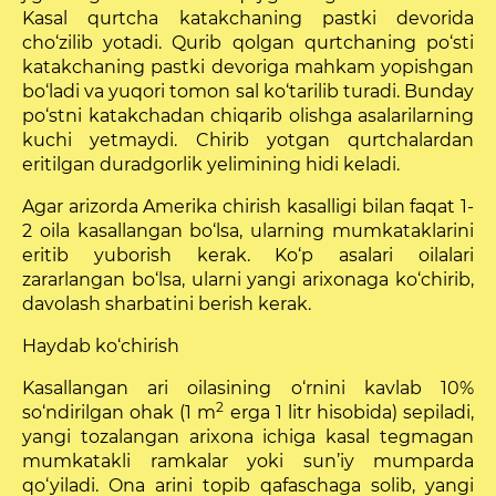
Kasal qurtcha katakchaning pastki devorida
cho‘zilib yotadi. Qurib qolgan qurtchaning po‘sti
katakcha­ning pastki devoriga mahkam yopishgan
bo‘ladi va yuqori tomon sal ko‘tarilib turadi. Bunday
po‘stni katakchadan chiqarib olishga asalarilarning
kuchi yetmaydi. Chirib yotgan qurtchalardan
eritilgan duradgorlik yelimining hidi keladi.
Agar arizorda Amerika chirish kasalligi bilan faqat 1-
2 oila kasallangan bo‘lsa, ularning mumkataklarini
eritib yuborish kerak. Ko‘p asalari oilalari
zararlangan bo‘lsa, ularni yangi arixonaga ko‘chirib,
davolash sharbatini berish kerak.
Haydab ko‘chirish
Kasallangan ari oilasining o‘rnini kavlab 10%
2
so‘ndirilgan ohak (1 m
erga 1 litr hisobida) sepiladi,
yangi tozalangan arixona ichiga kasal tegmagan
mumkatakli ram­kalar yoki sun’iy mumparda
qo‘yiladi. Ona arini topib qafaschaga solib, yangi