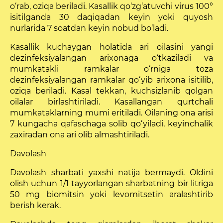
o‘rab, oziqa beriladi. Kasallik qo‘zg‘atuvchi virus 100°
isitilganda 30 daqiqadan keyin yoki quyosh
nurlarida 7 soatdan keyin nobud bo‘ladi.
Kasallik kuchaygan holatida ari oilasini yangi
dezinfeksiyalangan arixonaga o‘tkaziladi va
mumkatakli ram­kalar o‘rniga toza
dezinfeksiyalangan ramkalar qo‘yib arixona isitilib,
oziqa beriladi. Kasal tekkan, kuchsizlanib qolgan
oilalar birlashtiriladi. Kasallangan qurtchali
mumkataklarning mumi eritiladi. Oilaning ona arisi
7 kungacha qafaschaga solib qo‘yiladi, keyinchalik
zaxiradan ona ari olib almashtiriladi.
Davolash
Davolash sharbati yaxshi natija bermaydi. Oldini
olish uchun 1/1 tayyorlangan sharbatning bir litriga
50 mg biomitsin yoki levomitsetin aralashtirib
berish kerak.