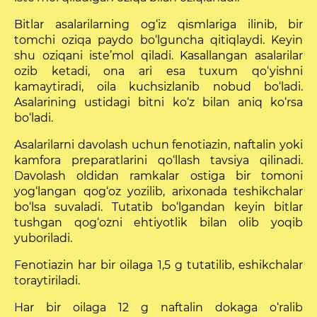
Bitlar asalarilarning og‘iz qismlariga ilinib, bir
tomchi oziqa paydo bo‘lguncha qitiqlaydi. Keyin
shu oziqani iste’mol qiladi. Kasallangan asalarilar
ozib ketadi, ona ari esa tuxum qo‘yishni
kamaytiradi, oila kuchsizlanib nobud bo‘ladi.
Asalarining ustidagi bitni ko‘z bilan aniq ko‘rsa
bo‘ladi.
Asalarilarni davolash uchun fenotiazin, naftalin yoki
kamfora preparatlarini qo‘llash tavsiya qilinadi.
Davolash oldidan ramkalar ostiga bir tomoni
yog‘langan qog‘oz yozilib, arixonada teshikchalar
bo‘lsa suvaladi. Tutatib bo‘lgandan keyin bitlar
tushgan qog‘ozni ehtiyotlik bilan olib yoqib
yuboriladi.
Fenotiazin har bir oilaga 1,5 g tutatilib, eshikchalar
toraytiriladi.
Har bir oilaga 12 g naftalin dokaga o‘ralib