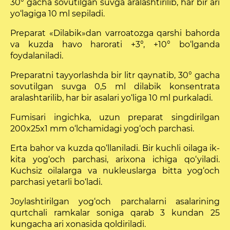
30° gacha sovutilgan suvga aralashtirilib, har bir ari
yo‘lagiga 10 ml sepiladi.
Preparat «Dilabik»dan varroatozga qarshi bahorda
va kuzda havo harorati +3°, +10° bo‘lganda
foydalaniladi.
Preparatni tayyorlashda bir litr qaynatib, 30° gacha
sovutilgan suvga 0,5 ml dilabik konsentrata
aralashtarilib, har bir asalari yo‘liga 10 ml purkaladi.
Fumisari ingichka, uzun preparat singdirilgan
200x25x1 mm o‘lchamidagi yog‘och parchasi.
Erta bahor va kuzda qo‘llaniladi. Bir kuchli oilaga ik­
kita yog‘och parchasi, arixona ichiga qo‘yiladi.
Kuchsiz oilalarga va nukleuslarga bitta yog‘och
parchasi yetarli bo‘ladi.
Joylashtirilgan yog‘och parchalarni asalarining
qurt­chali ramkalar soniga qarab 3 kundan 25
kungacha ari xonasida qoldiriladi.