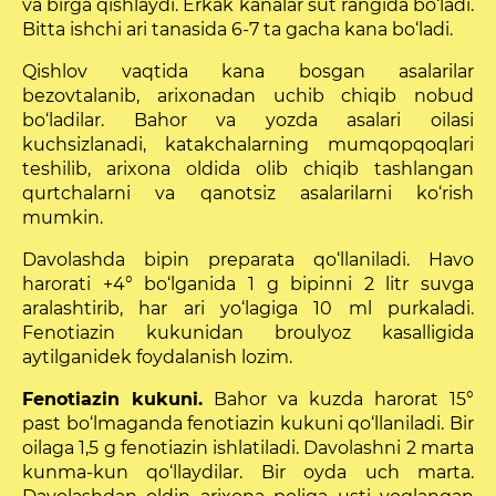
va birga qishlaydi. Erkak kanalar sut rangida bo‘ladi.
Bitta ishchi ari tanasida 6-7 ta gacha kana bo‘ladi.
Qishlov vaqtida kana bosgan asala­rilar
bezovtalanib, arixonadan uchib chiqib nobud
bo‘ladilar. Bahor va yozda asalari oilasi
kuchsizlanadi, katak­chalarning mumqopqoqlari
teshilib, arixona oldida olib chiqib tashlangan
qurtchalarni va qanotsiz asalarilarni ko‘rish
mumkin.
Davolashda bipin prepara­ta qo‘llaniladi. Havo
harorati +4° bo‘lganida 1 g bipinni 2 litr suvga
aralashtirib, har ari yo‘lagiga 10 ml purkaladi.
Fenotiazin kukunidan broulyoz kasalligida
aytilganidek foydalanish lozim.
Fenotiazin kukuni.
Bahor va kuzda harorat 15°
past bo‘lmaganda fenotiazin kukuni qo‘llaniladi. Bir
oilaga 1,5 g fenotiazin ishlatiladi. Davolashni 2 marta
kunma-kun qo‘llaydilar. Bir oyda uch marta.