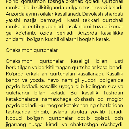
ko‘rib, qorasimon toshga o‘xshab qoladi. Qurtchali
ramkani olib silkitilganda urilgan tosh ovozi keladi.
Arizorda ayrim oilalar kasallanadi. Davolash sharbati
yaxshi natija bermaydi. Kasal tekkari qurtchali
ramkalar eritib yuboriladi, asalarilarni toza arixona­
ga ko‘chirib, oziqa beriladi. Arizorda kasallikka
chidamli bo‘lgan kuchli oilalarni boqish kerak.
Ohaksimon qurtchalar
Ohaksimon qurtchalar ka­salligi bilan usti
berkitilgan va berkitilmagan qurtchalar kasallanadi.
Ko‘proq erkak ari qurtchalari kasallanadi. Kasallik
bahor va yozda, havo namligi yuqori bo‘lganida
paydo bo‘ladi. Kasallik uyaga olib kelingan suv va
gulchangi bilan keladi. Bu kasallik tushgan
katakchalarda namatchaga o‘xshash oq mog‘or
paydo bo‘ladi. Bu mog‘or katakchaning chetlaridan
tashqariga chiqib, aylana atrofga yoyilib turadi.
Nobud bo‘lgan qurtchalar qotib qoladi, och
jigarrang tusga kiradi va ohaktoshga o‘xshaydi.