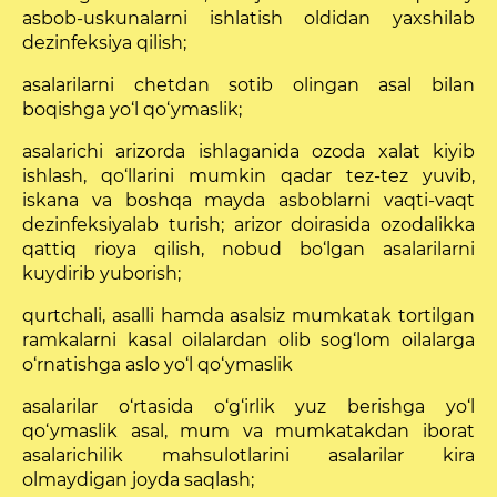
asbob-uskunalarni ishlatish oldidan yaxshilab
dezinfeksiya qilish;
asalarilarni chetdan sotib olingan asal bilan
boqishga yo‘l qo‘ymaslik;
asalarichi arizorda ishlaganida ozoda xalat kiyib
ishlash, qo‘llarini mumkin qadar tez-tez yuvib,
iskana va boshqa mayda asboblarni vaqti-vaqt
dezinfeksiyalab turish; arizor doirasida ozodalikka
qattiq rioya qilish, nobud bo‘lgan asalarilarni
kuydirib yuborish;
qurtchali, asalli hamda asalsiz mumkatak tortilgan
ramkalarni kasal oilalardan olib sog‘lom oilalarga
o‘rnatishga aslo yo‘l qo‘ymaslik
asalarilar o‘rtasida o‘g‘irlik yuz berishga yo‘l
qo‘ymaslik asal, mum va mumkatakdan iborat
asalarichilik mahsulotlarini asalarilar kira
olmaydigan joyda saqlash;