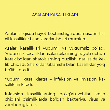
ASALARI KASALLIKLARI
Asalarilar qisqa hayot kechirishiga qaramasdan har
xil kasalliklar bilan zararlanishlari mumkin.
Asalari kasalliklari yuqumli va yuqumsiz bo‘ladi.
Yuqumsiz kasalliklar asalari oilasining hayoti uchun
kerak bo‘lgan sharoitlarning buzilishi natijasida ke­
lib chiqadi. Sharoitlar tiklanishi bilan kasalliklar yo‘q
bo‘lib ketadi.
Yuqumli kasalliklarga – infeksion va invazion ka­
salliklari kiradi.
Infeksion kasalliklarning qo‘zg‘atuvchilari ke­lib
chiqishi o‘simliklarda bo‘lgan bakteriya, virus va
zamburug‘lardir.