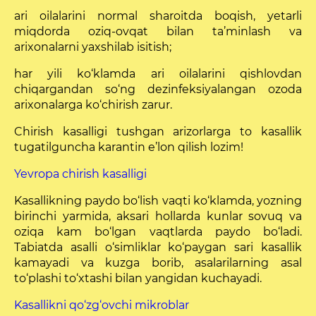
ari oilalarini normal sharoitda boqish, yetarli
miqdorda oziq-ovqat bilan ta’minlash va
arixonalarni yaxshilab isitish;
har yili ko‘klamda ari oilalarini qishlovdan
chiqargandan so‘ng dezinfeksiyalangan ozoda
arixonalarga ko‘chirish zarur.
Chirish kasalligi tushgan arizorlarga to kasallik
tugatilguncha karantin e’lon qilish lozim!
Yevropa chirish kasalligi
Kasallikning paydo bo‘lish vaqti ko‘klamda, yozning
birinchi yarmida, aksari hollarda kunlar sovuq va
oziqa kam bo‘lgan vaqtlarda paydo bo‘ladi.
Tabiatda asal­li o‘simliklar ko‘paygan sa­ri kasallik
kamayadi va kuzga borib, asalarilarning asal
to‘plashi to‘xtashi bilan yangidan kuchayadi.
Kasallikni qo‘zg‘ovchi mikroblar