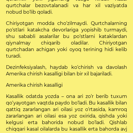
qurtchalar bezovtalanadi va har xil vaziyatda
nobud bo‘lib qoladi.
Chiriyotgan modda cho‘zilmaydi. Qurtchalarning
po‘stlari katakcha devorlariga yopishib turmaydi,
shu sababli asal­arilar bu po‘stlarni kataklardan
qiynalmay chiqarib oladilar. Chiriyotgan
qurtchadan achigan yoki oyoq terining hidi kelib
turadi.
Dezinfeksiyalash, haydab ko‘chirish va davolash
Ameri­ka chirish kasalligi bilan bir xil bajariladi.
Amerika chirish kasalligi
Kasallik odatda yozda – ona ari zo‘r berib tu­xum
qo‘yayotgan vaqtda paydo bo‘ladi. Bu kasallik bilan
qattiq zararlangan ari oi­lasi yoz o‘rtasida, kamroq
za­rarlangan ari oilasi esa yoz oxirida, qishda yoki
kelgusi erta bahorida nobud bo‘ladi. Qishlab
chiqqari kasal oilalarda bu kasallik erta bahorda avj