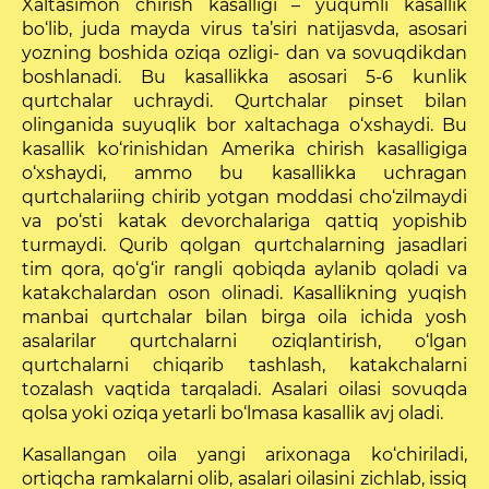
Xaltasimon chirish kasal­ligi – yuqumli kasallik
bo‘lib, juda mayda virus ta’siri natijasvda, asosari
yozning boshida oziqa ozligi- dan va sovuqdikdan
boshlanadi. Bu kasallikka asosari 5-6 kunlik
qurtchalar uchraydi. Qurtchalar pinset bilan
olinganida suyuqlik bor xaltachaga o‘xshaydi. Bu
kasallik ko‘rinishidan Amerika chirish kasalligiga
o‘xshaydi, ammo bu kasallikka uchragan
qurtchalariing chirib yotgan moddasi cho‘zilmaydi
va po‘sti katak devorchalariga qattiq yopishib
turmaydi. Qurib qolgan qurtchalarning jasadlari
tim qora, qo‘g‘ir rangli qobiqda aylanib qoladi va
katakchalardan oson olinadi. Kasallikning yuqish
manbai qurtchalar bilan birga oila ichida yosh
asalarilar qurtchalarni oziqlantirish, o‘lgan
qurtchalarni chiqarib tashlash, katakchalarni
tozalash vaqtida tarqaladi. Asalari oilasi sovuqda
qolsa yoki oziqa yetarli bo‘lmasa kasallik avj oladi.
Kasallangan oila yangi arixonaga ko‘chiriladi,
ortiqcha ramkalarni olib, asalari oilasini zichlab, issiq