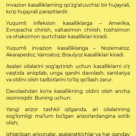
Invazion kasalliklarning qo‘zg‘atuvchisi bir hujayrali,
ko‘p hujayrali parazitlardir.
Yuqumli infeksion kasalliklarga – Amerika,
Evropacha chirish, xaltasimon chirish, toshsimon
va ohaksimon qurtchalar kasalliklari kiradi.
Yuqumli invazion kasalliklariga – Nozematoz,
Akarapedoz, Varroatoz, Braulyoz kasalliklari kiradi.
Asalari oilalarini sog‘aytirish uchun kasalliklarni o‘z
vaqtida aniqdab, unga qarshi davolash, sanitariya
va oldini olish tadbirlarini to‘liq qo‘llash zarur.
Davolashdan ko‘ra kasallikning oldini olish ancha
osonroqdir. Buning uchun:
Yangi arizor tashkil qilganda, ari oilalarining
sog‘lomligi ma’lum bo‘lgan arizorlardangina sotib
olish;
ishlatilgan arixonalar, asalajratkichlar va har qanday