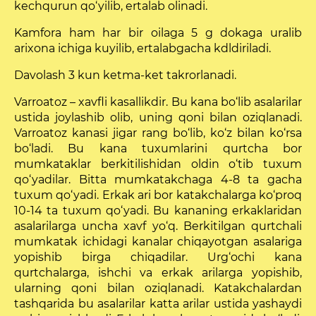
kechqurun qo‘yilib, ertalab olinadi.
Kamfora ham har bir oilaga 5 g dokaga uralib
arixona ichiga kuyilib, ertalabgacha kdldiriladi.
Davolash 3 kun ketma-ket takrorlanadi.
Varroatoz – xavfli kasallikdir. Bu kana bo‘lib asa­larilar
ustida joylashib olib, uning qoni bilan oziqlanadi.
Varroatoz kanasi jigar rang bo‘lib, ko‘z bilan ko‘rsa
bo‘ladi. Bu kana tuxumlarini qurtcha bor
mumkataklar berkitilishidan oldin o‘tib tuxum
qo‘yadilar. Bitta mumkatakchaga 4-8 ta gacha
tuxum qo‘yadi. Erkak ari bor katakchalarga ko‘proq
10-14 ta tuxum qo‘yadi. Bu kananing erkaklaridan
asalarilarga uncha xavf yo‘q. Berkitilgan qurtchali
mumkatak ichidagi kanalar chiqayotgan asalariga
yopishib birga chiqadilar. Urg‘ochi kana
qurtchalarga, ishchi va erkak arilarga yopishib,
ularning qoni bilan oziqlanadi. Katakchalardan
tashqarida bu asalarilar katta arilar ustida yashaydi