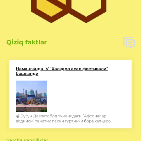
Qiziq faktlar
Наманганда IV “Халқаро асал фестивали”
бошланди
🍯 Бугун Давлатобод туманидаги “Афсоналар
водийси” тематик парки тўртинчи бора халқаро...
barcha yangiliklar