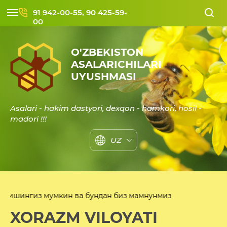
91 942-00-55, 90 425-59-
00
O'ZBEKISTON
ASALARICHILARI
UYUSHMASI
Asalari - hakim dastyori, dexqon - hamkori, hosil -
madori !!!
UZ
умкин ва бундан биз мамнунмиз
XORAZM VILOYATI