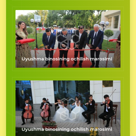
Uyushma binosining ochilish marosimi
Uyushma binosining ochilish marosimi