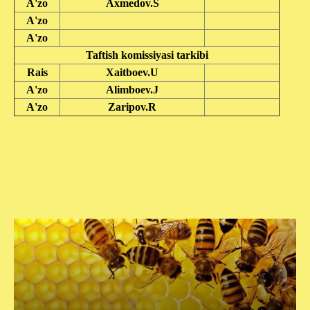
A'zo
Axmedov.S
A'zo
A'zo
Taftish komissiyasi tarkibi
Rais
Xaitboev.U
A'zo
Alimboev.J
A'zo
Zaripov.R