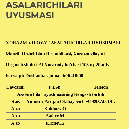
ASALARICHILARI
UYUSMASI
XORAZM VILOYAT ASALARICHILAR UYUSHMASI
Manzil: O'zbekiston Respublikasi, Xorazm viloyati,
Urganch shahri, Al Xorazmiy ko'chasi 108 uy 20-ofis
Ish vaqti: Dushanba - juma 9:00 -18:00
Lavozimi
F.I.Sh.
Telefon
Asalarichilar uyushmasining Kengash tarkibi
Rais
Yunusov Arifjan Otabayevich
+998937450707
A'zo
Xaitboev.O
A'zo
Safaev.M
A'zo
Klichev.E