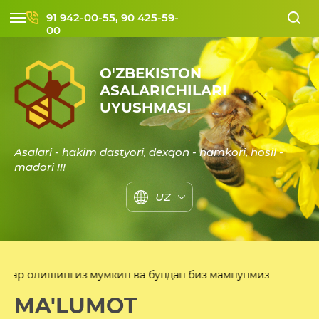
91 942-00-55, 90 425-59-
00
O'ZBEKISTON
ASALARICHILARI
UYUSHMASI
Asalari - hakim dastyori, dexqon - hamkori, hosil -
madori !!!
UZ
лишингиз мумкин ва бундан биз мамнунмиз
MA'LUMOT