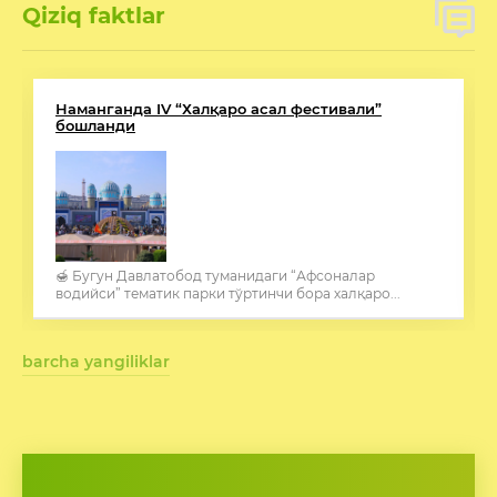
Qiziq faktlar
Наманганда IV “Халқаро асал фестивали”
бошланди
🍯 Бугун Давлатобод туманидаги “Афсоналар
водийси” тематик парки тўртинчи бора халқаро...
barcha yangiliklar