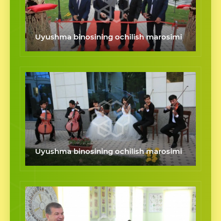
Uyushma binosining ochilish marosimi
Uyushma binosining ochilish marosimi