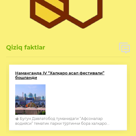
Qiziq faktlar
Наманганда IV “Халқаро асал фестивали”
бошланди
🍯 Бугун Давлатобод туманидаги “Афсоналар
водийси” тематик парки тўртинчи бора халқаро...