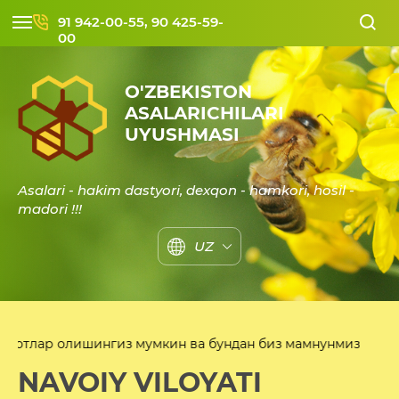
91 942-00-55, 90 425-59-
00
O'ZBEKISTON
ASALARICHILARI
UYUSHMASI
Asalari - hakim dastyori, dexqon - hamkori, hosil -
madori !!!
UZ
лишингиз мумкин ва бундан биз мамнунмиз
NAVOIY VILOYATI