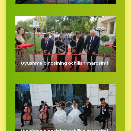
Uyushma binosining ochilish marosimi
Uyushma binosining ochilish marosimi