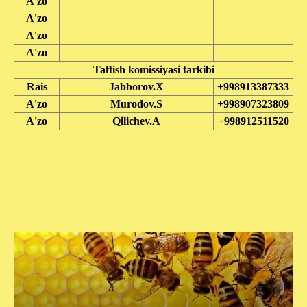
A'zo
A'zo
A'zo
A'zo
Taftish komissiyasi tarkibi
Rais
Jabborov.X
+998913387333
A'zo
Murodov.S
+998907323809
A'zo
Qilichev.A
+998912511520