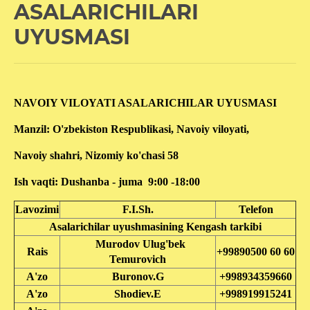
ASALARICHILARI
UYUSMASI
NAVOIY VILOYATI ASALARICHILAR UYUSMASI
Manzil: O'zbekiston Respublikasi, Navoiy viloyati,
Navoiy shahri, Nizomiy ko'chasi 58
Ish vaqti: Dushanba - juma 9:00 -18:00
Lavozimi
F.I.Sh.
Telefon
Asalarichilar uyushmasining Kengash tarkibi
Murodov Ulug'bek
Rais
+99890500 60 60
Temurovich
A'zo
Buronov.G
+998934359660
A'zo
Shodiev.E
+998919915241