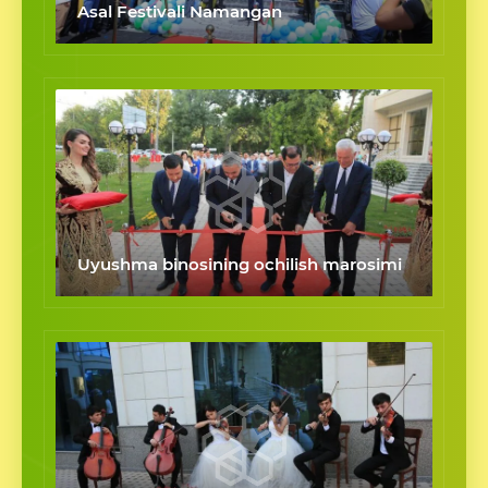
Asal Festivali Namangan
Uyushma binosining ochilish marosimi