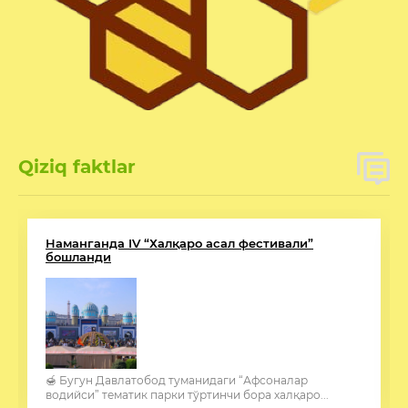
Qiziq faktlar
Наманганда IV “Халқаро асал фестивали”
бошланди
🍯 Бугун Давлатобод туманидаги “Афсоналар
водийси” тематик парки тўртинчи бора халқаро...