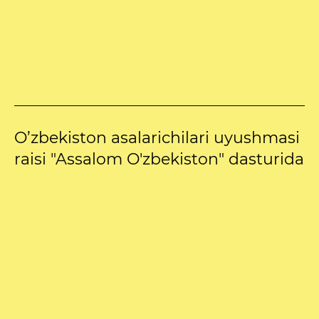
O’zbekiston asalarichilari uyushmasi
raisi "Assalom O'zbekiston" dasturida