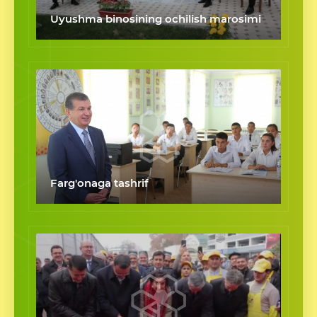
Uyushma binosining ochilish marosimi
Farg'onaga tashrif