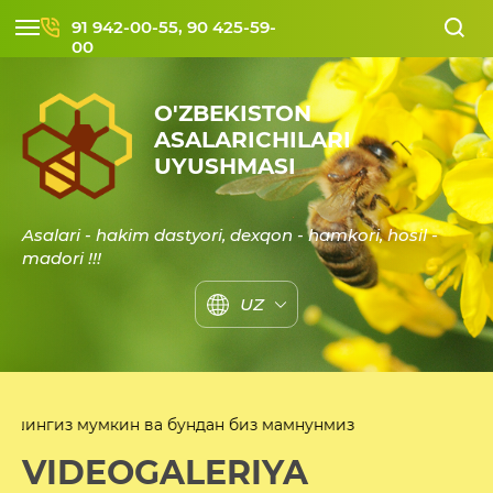
91 942-00-55, 90 425-59-
00
O'ZBEKISTON
ASALARICHILARI
UYUSHMASI
Asalari - hakim dastyori, dexqon - hamkori, hosil -
madori !!!
UZ
 ва бундан биз мамнунмиз
VIDEOGALERIYA