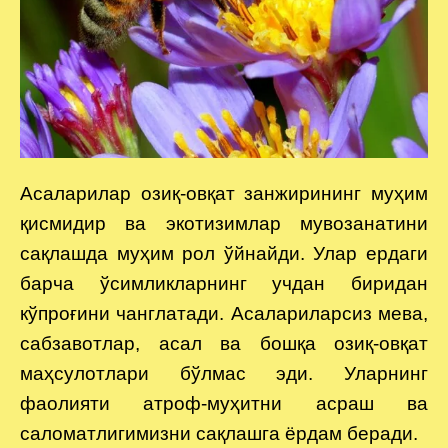
Aсаларилар озиқ-овқат занжирининг муҳим
қисмидир ва экотизимлар мувозанатини
сақлашда муҳим рол ўйнайди. Улар ердаги
барча ўсимликларнинг учдан биридан
кўпроғини чанглатади. Aсалариларсиз мева,
сабзавотлар, асал ва бошқа озиқ-овқат
маҳсулотлари бўлмас эди. Уларнинг
фаолияти атроф-муҳитни асраш ва
саломатлигимизни сақлашга ёрдам беради.