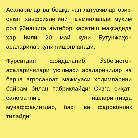
Aсаларилар ва бошқа чанглатувчилар озиқ-
овқат хавфсизлигини таъминлашда муҳим
рол ўйнашига эътибор қаратиш мақсадида
ҳар йили 20 май куни Бутунжаҳон
асаларилар куни нишонланади.
Фурсатдан фойдаланиб, Ўзбекистон
асаларичилари уюшмаси асаларичилар ва
барча агросаноат мажмуаси ходимларини
байрам билан табриклайди! Сизга сиҳат-
саломатлик, ишларингизда
муваффақиятлар, бахт ва фаровонлик
тилайди!