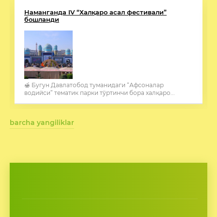
Наманганда IV “Халқаро асал фестивали”
бошланди
🍯 Бугун Давлатобод туманидаги “Афсоналар
водийси” тематик парки тўртинчи бора халқаро...
barcha yangiliklar