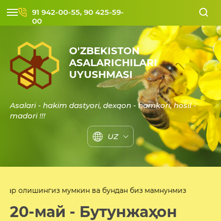
91 942-00-55, 90 425-59-
00
O'ZBEKISTON
ASALARICHILARI
UYUSHMASI
Asalari - hakim dastyori, dexqon - hamkori, hosil -
madori !!!
UZ
гиз мумкин ва бундан биз мамнунмиз
20-май - Бутунжаҳон