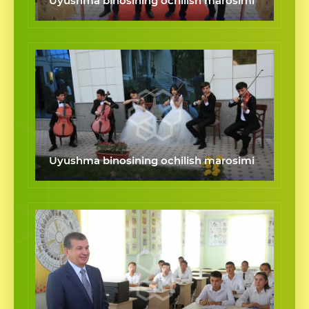
Uyushma binosining ochilish marosimi
Uyushma binosining ochilish marosimi