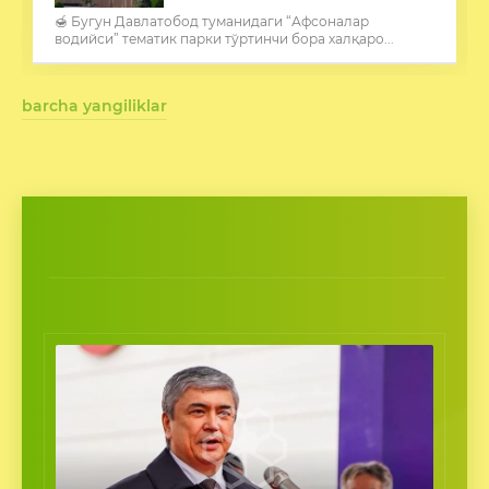
🍯 Бугун Давлатобод туманидаги “Афсоналар
водийси” тематик парки тўртинчи бора халқаро...
barcha yangiliklar