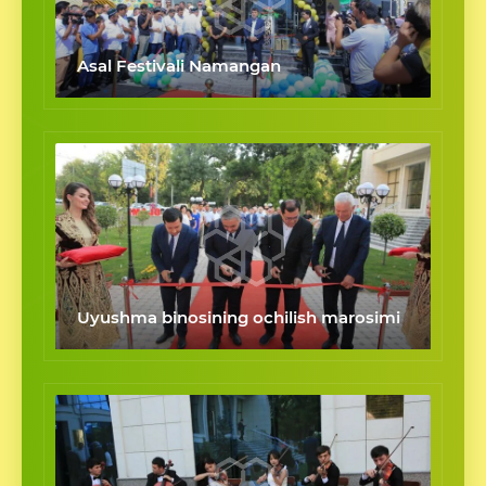
Asal Festivali Namangan
Uyushma binosining ochilish marosimi