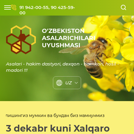
91 942-00-55, 90 425-59-
00
O'ZBEKISTON
ASALARICHILARI
UYUSHMASI
Asalari - hakim dastyori, dexqon - hamkori, hosil -
madori !!!
UZ
 ва бундан биз мамнунмиз
3 dekabr kuni Xalqaro