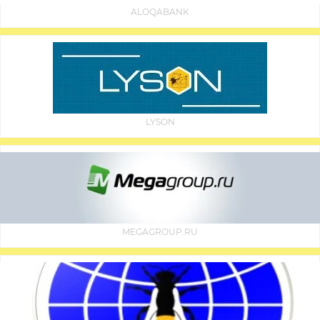
ALOQABANK
LYSON
MEGAGROUP.RU