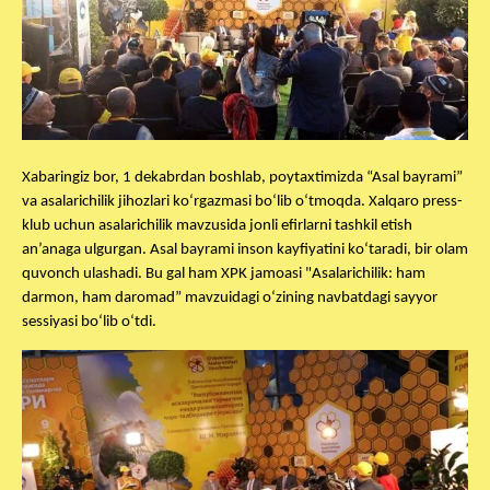
Xabaringiz bor, 1 dekabrdan boshlab, poytaxtimizda “Asal bayrami”
va asalarichilik jihozlari ko‘rgazmasi bo‘lib o‘tmoqda. Xalqaro press-
klub uchun asalarichilik mavzusida jonli efirlarni tashkil etish
an’anaga ulgurgan. Asal bayrami inson kayfiyatini ko‘taradi, bir olam
quvonch ulashadi. Bu gal ham XPK jamoasi "Asalarichilik: ham
darmon, ham daromad” mavzuidagi o‘zining navbatdagi sayyor
sessiyasi bo‘lib o‘tdi.