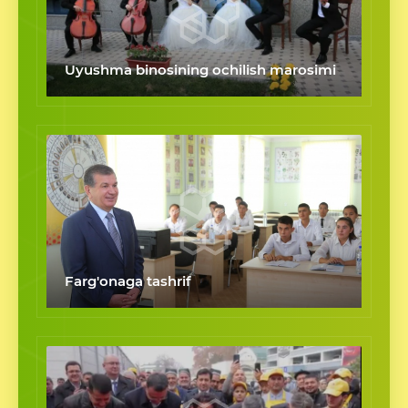
Uyushma binosining ochilish marosimi
Farg'onaga tashrif