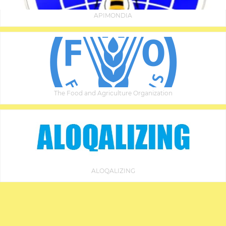
APIMONDIA
The Food and Agriculture Organization
ALOQALIZING