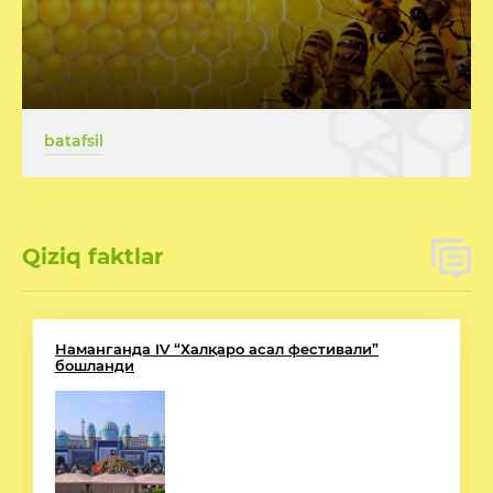
batafsil
Qiziq faktlar
Наманганда IV “Халқаро асал фестивали”
бошланди