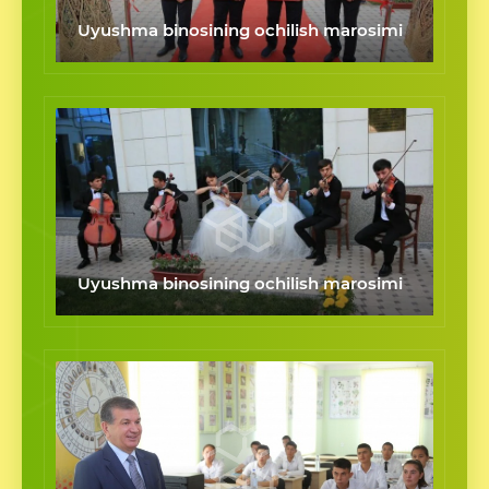
Uyushma binosining ochilish marosimi
Uyushma binosining ochilish marosimi