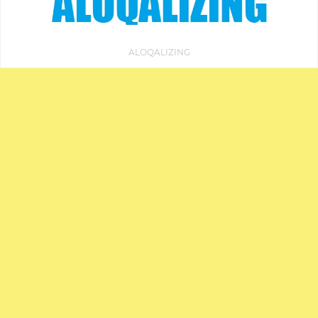
ALOQALIZING