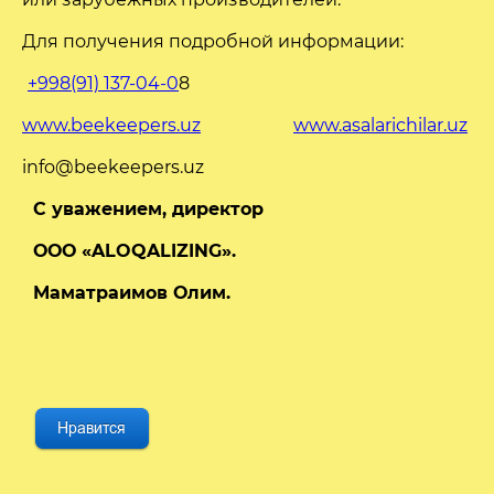
Для получения подробной информации:
+998(91) 137-04-0
8
www.beekeepers.uz
www.asalarichilar.uz
info@beekeepers.uz
С уважением, д
иректор
ООО «ALOQALIZING».
Маматраимов Олим.