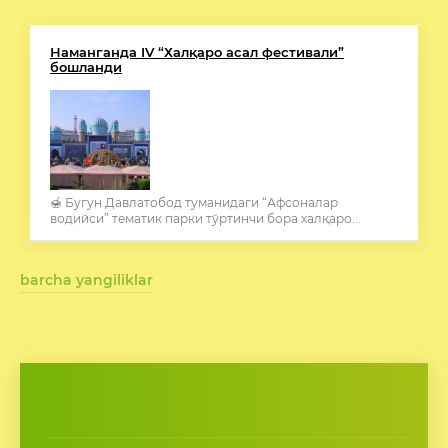
Наманганда IV “Халқаро асал фестивали”
бошланди
🍯 Бугун Давлатобод туманидаги “Афсоналар
водийси” тематик парки тўртинчи бора халқаро...
barcha yangiliklar