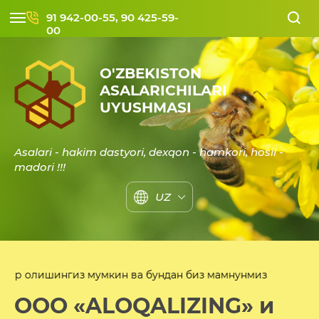
91 942-00-55, 90 425-59-
00
O'ZBEKISTON
ASALARICHILARI
UYUSHMASI
Asalari - hakim dastyori, dexqon - hamkori, hosil -
madori !!!
UZ
нгиз мумкин ва бундан биз мамнунмиз
ООО «ALOQALIZING» и