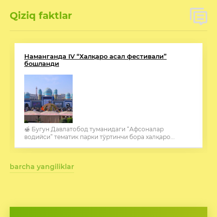
Qiziq faktlar
Россия Федерацияси билан асаларичилик
соҳаси бўйича келишувлар амалга оширилмоқда
barcha yangiliklar