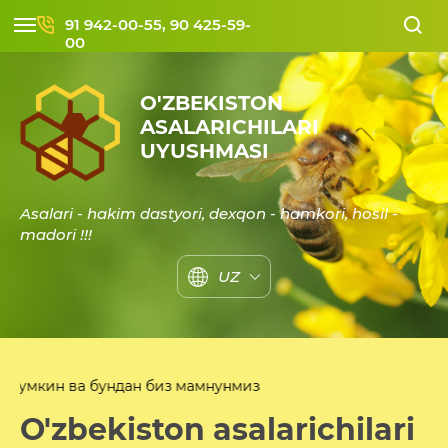
91 942-00-55, 90 425-59-
00
O'ZBEKISTON
ASALARICHILARI
UYUSHMASI
Asalari - hakim dastyori, dexqon - hamkori, hosil -
madori !!!
UZ
Hurmatl
O'zbekiston asalarichilari