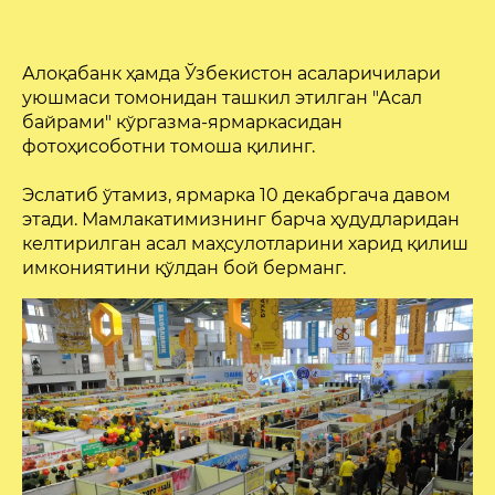
Алоқабанк ҳамда Ўзбекистон асаларичилари
уюшмаси томонидан ташкил этилган "Асал
байрами" кўргазма-ярмаркасидан
фотоҳисоботни томоша қилинг.
⠀
Эслатиб ўтамиз, ярмарка 10 декабргача давом
этади. Мамлакатимизнинг барча ҳудудларидан
келтирилган асал маҳсулотларини харид қилиш
имкониятини қўлдан бой берманг.