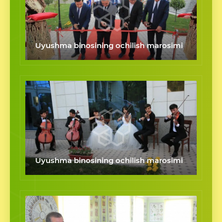
Uyushma binosining ochilish marosimi
Uyushma binosining ochilish marosimi